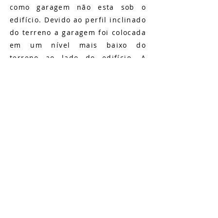
como garagem não esta sob o
edifício. Devido ao perfil inclinado
do terreno a garagem foi colocada
em um nível mais baixo do
terreno ao lado do edifício. A
garagem foi coberta com uma laje
cogumelo, e sobre ela foi
construída uma quadra de
esportes. O nível da garagem A
ligação entre garagem e
circulação vertical do edifício
ocorre através de um túnel de
pedestres. Essa opção reduziu o
tempo e custos da obra. O edifício
ainda conta com uma ampla área
de lazer e piscina.