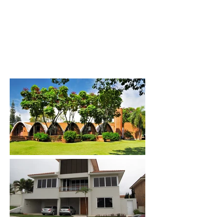
JMN
arquitetura