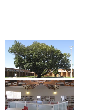
JMN
arquitetura