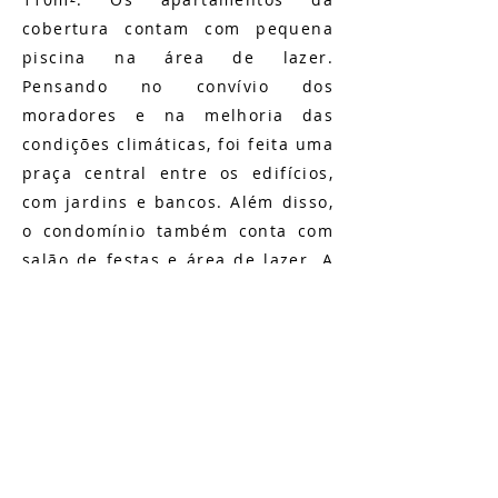
cobertura contam com pequena
piscina na área de lazer.
Pensando no convívio dos
moradores e na melhoria das
condições climáticas, foi feita uma
praça central entre os edifícios,
com jardins e bancos. Além disso,
o condomínio também conta com
salão de festas e área de lazer. A
garagem está no nível da rua, e os
edifícios estão acima do nível da
rua. Todo edifício foi feito com
estrutura de concreto e vedação
de alvenaria.