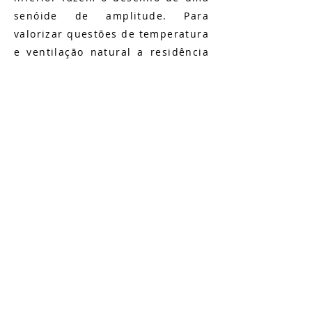
senóide de amplitude. Para
valorizar questões de temperatura
e ventilação natural a residência
faz uso de um jardim na
cobertura e de aberturas em
fachadas opostas, garantindo
melhorias no conforto térmico. Os
caixilhos de madeira foram
trabalhados de forma que
permitissem a iluminação e
ventilação, com vidros fixos e
pequenas portas de madeira
móveis separadas.