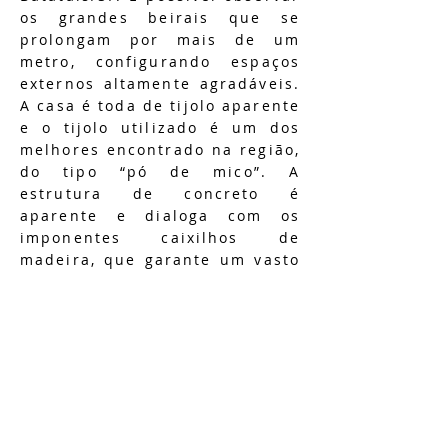
os grandes beirais que se
prolongam por mais de um
metro, configurando espaços
externos altamente agradáveis.
A casa é toda de tijolo aparente
e o tijolo utilizado é um dos
melhores encontrado na região,
do tipo “pó de mico”. A
estrutura de concreto é
aparente e dialoga com os
imponentes caixilhos de
madeira, que garante um vasto
aproveitamento da insolação,
iluminação natural e ventilação
natural. A residência também
conta com uma adega
subterrânea.