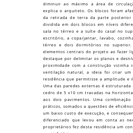
diminuir ao máximo a área de circulação
explica o arquiteto. Os blocos foram afa
da retirada de terra da parte posterior
dividida em dois blocos em níveis difer
sala no térreo e a suíte do casal no su
escritório, a copa/jantar, lavabo, cozin
térreo e dois dormitórios no superio
elementos centrais do projeto ao fazer l
destaque por delimitar os planos e desn
proximidade com a construção vizinha 
ventilação natural, a ideia foi criar u
residência que permitisse a amplitude e 
Uma das paredes externas é estruturada
cedro de 5 x10 cm travadas na horizonta
aos dois pavimentos. Uma combinação 
práticos, somados a questões de eficiênc
um baixo custo de execução, e conseque
diferenciado que levou em conta as nec
proprietários fez desta residência um c