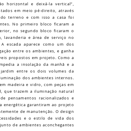
 horizontal e deixá-la vertical”,
stados em meio pé-direito, através
 do terreno e com isso a casa foi
entes. No primeiro bloco ficaram a
perior, no segundo bloco ficaram o
ha, lavanderia e área de serviço no
r. A escada aparece como um dos
igação entre os ambientes, e ganha
íveis propostos em projeto. Como a
impedia a insolação da manhã e a
m jardim entre os dois volumes da
iluminação dos ambientes internos.
 em madeira e vidro, com peças em
l, que trazem a iluminação natural
de pensamentos racionalizados e
ia energética garantiram ao projeto
ntemente de manutenção. O design
essidades e o estilo de vida dos
onjunto de ambientes aconchegantes