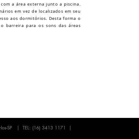
 com a área externa junto a piscina.
mários em vez de localizados em seu
esso aos dormitórios. Desta forma o
 barreira para os sons das áreas
 Carlos-SP | TEL: (16) 3413 1171 |