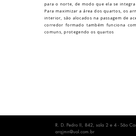
para o norte, de modo que ela se integra
Para maximizar a área dos quartos, os ar
interior, são alocados na passagem de ac
corredor formado também funciona como
comuns, protegendo os quartos
R. D. Pedro II, 842, sala 2 e 4 - São
arqjmn@uol.com.br