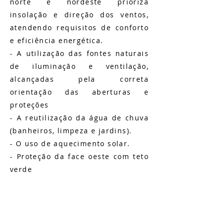
norte e nordeste prioriza
insolação e direção dos ventos,
atendendo requisitos de conforto
e eficiência energética.
- A utilização das fontes naturais
de iluminação e ventilação,
alcançadas pela correta
orientação das aberturas e
proteções
- A reutilização da água de chuva
(banheiros, limpeza e jardins).
- O uso de aquecimento solar.
- Proteção da face oeste com teto
verde
- Uso de brises de modo a
possibilitar o sombreamento dos
caixilhos e reorientação de luz
solar para otimizar a iluminação